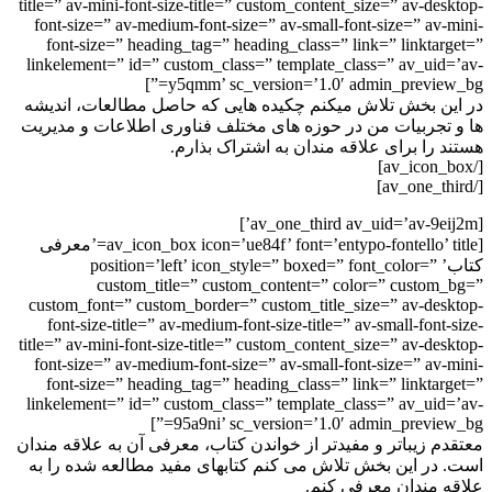
title=” av-mini-font-size-title=” custom_content_size=” av-de
font-size=” av-medium-font-size=” av-small-font-size=” av-
font-size=” heading_tag=” heading_class=” link=” linktar
linkelement=” id=” custom_class=” template_class=” av_uid
y5qmm’ sc_version=’1.0′ admin_preview_
ن بخش تلاش میکنم چکیده هایی که حاصل مطالعات، اندیشه
تجربیات من در حوزه های مختلف فناوری اطلاعات و مدیریت
 را برای علاقه مندان به اشتراک بذارم.
[av_icon_box icon=’ue84f’ font=’entypo-fontello’ title=’معرفی
کتاب’ position=’left’ icon_style=” boxed=” font_color=”
custom_title=” custom_content=” color=” custom
custom_font=” custom_border=” custom_title_size=” av-des
font-size-title=” av-medium-font-size-title=” av-small-font
title=” av-mini-font-size-title=” custom_content_size=” av-de
font-size=” av-medium-font-size=” av-small-font-size=” av-
font-size=” heading_tag=” heading_class=” link=” linktar
linkelement=” id=” custom_class=” template_class=” av_uid
95a9ni’ sc_version=’1.0′ admin_preview_
م زیباتر و مفیدتر از خواندن کتاب، معرفی آن به علاقه مندان
در این بخش تلاش می کنم کتابهای مفید مطالعه شده را به
 مندان معرفی کنم.