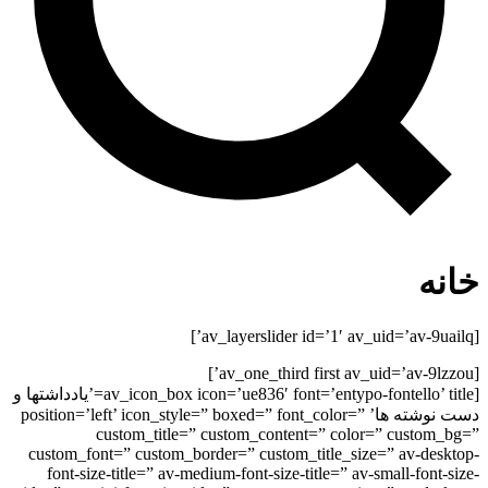
ه
[av_icon_box icon=’ue836′ font=’entypo-fontello’ title=’یادداشتها و
دست نوشته ها’ position=’left’ icon_style=” boxed=” font_color=”
custom_title=” custom_content=” color=” custom
custom_font=” custom_border=” custom_title_size=” av-des
font-size-title=” av-medium-font-size-title=” av-small-font