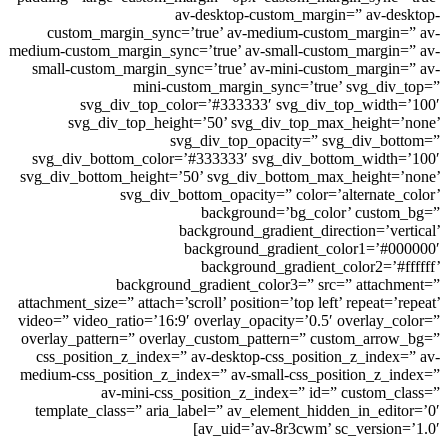
av-desktop-custom_margin=” av-des
custom_margin_sync=’true’ av-medium-custom_margin=
medium-custom_margin_sync=’true’ av-small-custom_margin=
small-custom_margin_sync=’true’ av-mini-custom_margin=
mini-custom_margin_sync=’true’ svg_div_
svg_div_top_color=’#333333′ svg_div_top_width=
svg_div_top_height=’50’ svg_div_top_max_height=’
svg_div_top_opacity=” svg_div_bot
svg_div_bottom_color=’#333333′ svg_div_bottom_width=
svg_div_bottom_height=’50’ svg_div_bottom_max_height=’
svg_div_bottom_opacity=” color=’alternate_c
background=’bg_color’ custom
background_gradient_direction=’vert
background_gradient_color1=’#00
background_gradient_color2=’#ff
background_gradient_color3=” src=” attachm
attachment_size=” attach=’scroll’ position=’top left’ repeat=’r
video=” video_ratio=’16:9′ overlay_opacity=’0.5′ overlay_co
overlay_pattern=” overlay_custom_pattern=” custom_arrow
css_position_z_index=” av-desktop-css_position_z_index=
medium-css_position_z_index=” av-small-css_position_z_in
av-mini-css_position_z_index=” id=” custom_cl
template_class=” aria_label=” av_element_hidden_in_edito
av_uid=’av-8r3cwm’ sc_version=’