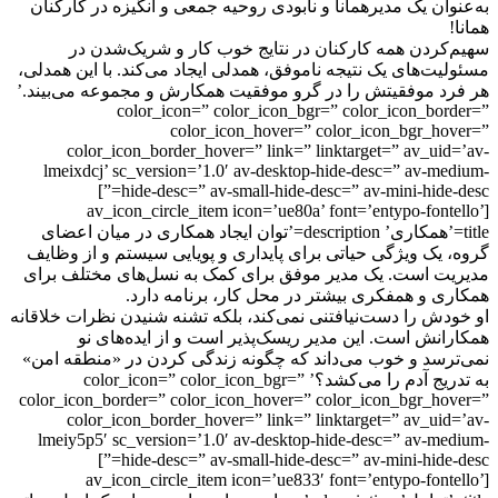
وان یک مدیرهمانا و نابودی روحیه جمعی و انگیزه در کارکنان
کردن همه کارکنان در نتایج خوب کار و شریک‌شدن در
یت‌های یک نتیجه ناموفق، همدلی ایجاد می‌کند. با این همدلی،
د موفقیتش را در گرو موفقیت همکارش و مجموعه می‌بیند.’
color_icon=” color_icon_bgr=” color_icon_bor
color_icon_hover=” color_icon_bgr_ho
color_icon_border_hover=” link=” linktarget=” av_uid
lmeixdcj’ sc_version=’1.0′ av-desktop-hide-desc=” av-me
hide-desc=” av-small-hide-desc=” av-mini-hide-d
[av_icon_circle_item icon=’ue80a’ font=’entypo-font
title=’همکاری’ description=’توان ایجاد همکاری در میان اعضای
 یک ویژگی حیاتی برای پایداری و پویایی سیستم و از وظایف
ت است. یک مدیر موفق برای کمک به نسل‌های مختلف برای
ی و همفکری بیشتر در محل کار، برنامه دارد.
دش را دست‌نیافتنی نمی‌کند، بلکه تشنه شنیدن نظرات خلاقانه
انش است. این مدیر ریسک‌پذیر است و از ایده‌های نو
رسد و خوب می‌داند که چگونه زندگی کردن در «منطقه امن»
به تدریج آدم را می‌کشد؟’ color_icon=” color_icon_bgr=”
color_icon_border=” color_icon_hover=” color_icon_bgr_ho
color_icon_border_hover=” link=” linktarget=” av_uid
lmeiy5p5′ sc_version=’1.0′ av-desktop-hide-desc=” av-me
hide-desc=” av-small-hide-desc=” av-mini-hide-d
[av_icon_circle_item icon=’ue833′ font=’entypo-font