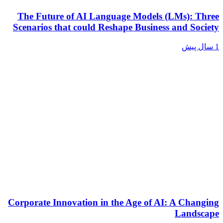
The Future of AI Language Models (LMs): T
Scenarios that could Reshape Business and Soc
Corporate Innovation in the Age of AI: A Chan
Lands