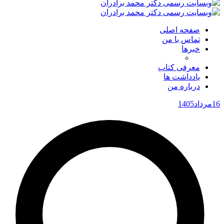
صفحه اصلی
تماس با من
خبرها
معرفی کتاب
یادداشت ها
درباره من
اد
1405