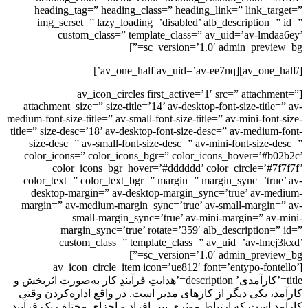
heading_tag=” heading_class=” heading_link=” link_tar
img_scrset=” lazy_loading=’disabled’ alb_description=”
custom_class=” template_class=” av_uid=’av-lmda
sc_version=’1.0′ admin_preview_
[av_icon_circles first_active=’1′ src=” attachm
attachment_size=” size-title=’14’ av-desktop-font-size-title
medium-font-size-title=” av-small-font-size-title=” av-mini-font
title=” size-desc=’18’ av-desktop-font-size-desc=” av-medium-
size-desc=” av-small-font-size-desc=” av-mini-font-size-d
color_icons=” color_icons_bgr=” color_icons_hover=’#b0
color_icons_bgr_hover=’#dddddd’ color_circle=’#7f
color_text=” color_text_bgr=” margin=” margin_sync=’true
desktop-margin=” av-desktop-margin_sync=’true’ av-me
margin=” av-medium-margin_sync=’true’ av-small-margin=
small-margin_sync=’true’ av-mini-margin=” av-
margin_sync=’true’ rotate=’359′ alb_description=”
custom_class=” template_class=” av_uid=’av-lmej
sc_version=’1.0′ admin_preview_
[av_icon_circle_item icon=’ue812′ font=’entypo-font
title=’کارآمدی’ description=’هدایتِ فرآیندِ کار به‌صورت اثربخش و
د، یکی دیگر از کارهای مدیر است. در واقع اداره‌کردن وقتی
د است که ارتباط موثری بین افراد و اجزای مختلف یک فرآیند