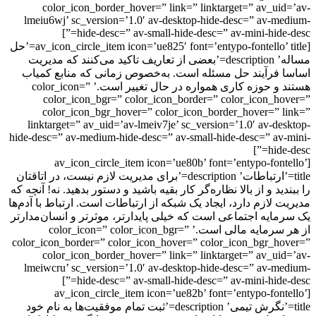
color_icon_border_hover=” link=” linktarget=” av_uid
lmeiu6wj’ sc_version=’1.0′ av-desktop-hide-desc=” av-me
hide-desc=” av-small-hide-desc=” av-mini-hide-d
[av_icon_circle_item icon=’ue825′ font=’entypo-fontello’ title=’حل
مساله’ description=’بعضی از تعاریف تاکید می‌کنند که مدیریت
 فرآیند حل مسئله است. به‌خصوص زمانی که منابع کمیاب
هستند و حوزه کاری همواره در حال تغییر است.’ color_icon=”
color_icon_bgr=” color_icon_border=” color_icon_ho
color_icon_bgr_hover=” color_icon_border_hover=” l
linktarget=” av_uid=’av-lmeiv7je’ sc_version=’1.0′ av-des
hide-desc=” av-medium-hide-desc=” av-small-hide-desc=” av-
hide-
[av_icon_circle_item icon=’ue80b’ font=’entypo-font
title=’ارتباطات’ description=’برای مدیریت لازم نیست، در اتاقتان
دید و از بالا نظاره‌گر کار بقیه باشید و دستور بدهید. نه! آنچه که
ت لازم دارد، ایجاد یک شبکه از ارتباطات است. ارتباط با آدم‌ها
مایه اجتماعی است که خیلی پایدارتر، موثرتر و انسان‌مدارتر
از هر سرمایه مالی است.’ color_icon=” color_icon_bgr=”
color_icon_border=” color_icon_hover=” color_icon_bgr_ho
color_icon_border_hover=” link=” linktarget=” av_uid
lmeiwcru’ sc_version=’1.0′ av-desktop-hide-desc=” av-me
hide-desc=” av-small-hide-desc=” av-mini-hide-d
[av_icon_circle_item icon=’ue82b’ font=’entypo-font
title=’نگرش تیمی’ description=’ثبت تمام موفقیت‌ها به نام خود