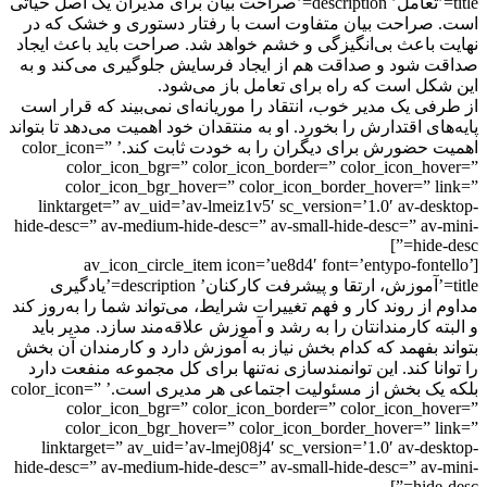
title=’تعامل’ description=’صراحت بیان برای مدیران یک اصل حیاتی
صراحت بیان متفاوت است با رفتار دستوری و خشک که در
 باعث بی‌انگیزگی و خشم خواهد شد. صراحت باید باعث ایجاد
 شود و صداقت هم از ایجاد فرسایش جلوگیری می‌کند و به
کل است که راه برای تعامل باز می‌شود.
فی یک مدیر خوب، انتقاد را موریانه‌ای نمی‌بیند که قرار است
های اقتدارش را بخورد. او به منتقدان خود اهمیت می‌دهد تا بتواند
اهمیت حضورش برای دیگران را به خودت ثابت کند.’ color_icon=”
color_icon_bgr=” color_icon_border=” color_icon_ho
color_icon_bgr_hover=” color_icon_border_hover=” l
linktarget=” av_uid=’av-lmeiz1v5′ sc_version=’1.0′ av-des
hide-desc=” av-medium-hide-desc=” av-small-hide-desc=” av-
hide-
[av_icon_circle_item icon=’ue8d4′ font=’entypo-font
title=’آموزش، ارتقا و پیشرفت کارکنان’ description=’یادگیری
 از روند کار و فهم تغییرات شرایط، می‌تواند شما را به‌روز کند
ته کارمندانتان را به رشد و آموزش علاقه‌مند سازد. مدیر باید
د بفهمد که کدام بخش نیاز به آموزش دارد و کارمندان آن بخش
انا کند. این توانمندسازی نه‌تنها برای کل مجموعه منفعت دارد
بلکه یک بخش از مسئولیت اجتماعی هر مدیری است.’ color_icon=”
color_icon_bgr=” color_icon_border=” color_icon_ho
color_icon_bgr_hover=” color_icon_border_hover=” l
linktarget=” av_uid=’av-lmej08j4′ sc_version=’1.0′ av-des
hide-desc=” av-medium-hide-desc=” av-small-hide-desc=” av-
hide-