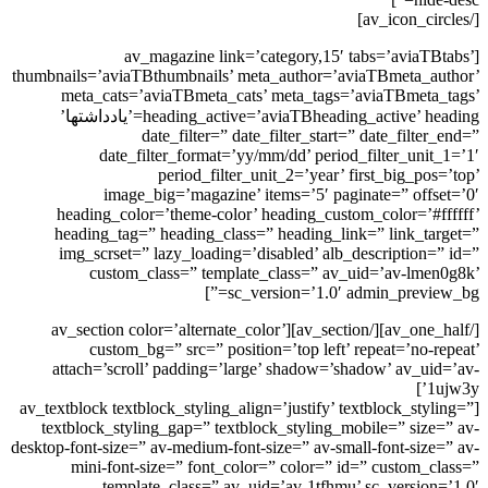
[av_magazine link=’category,15′ tabs=’aviaTB
thumbnails=’aviaTBthumbnails’ meta_author=’aviaTBmeta_au
meta_cats=’aviaTBmeta_cats’ meta_tags=’aviaTBmeta_
heading_active=’aviaTBheading_active’ heading=’یادداشتها’
date_filter=” date_filter_start=” date_filter
date_filter_format=’yy/mm/dd’ period_filter_unit_
period_filter_unit_2=’year’ first_big_pos
image_big=’magazine’ items=’5′ paginate=” offse
heading_color=’theme-color’ heading_custom_color=’#ff
heading_tag=” heading_class=” heading_link=” link_tar
img_scrset=” lazy_loading=’disabled’ alb_description=”
custom_class=” template_class=” av_uid=’av-lmen
sc_version=’1.0′ admin_preview_
[/av_one_half][/av_section][av_section color=’alternate_color’
custom_bg=” src=” position=’top left’ repeat=’no-r
attach=’scroll’ padding=’large’ shadow=’shadow’ av_uid
1u
[av_textblock textblock_styling_align=’justify’ textblock_styl
textblock_styling_gap=” textblock_styling_mobile=” size=
desktop-font-size=” av-medium-font-size=” av-small-font-size=
mini-font-size=” font_color=” color=” id=” custom_cl
template_class=” av_uid=’av-1tfhmu’ sc_version=