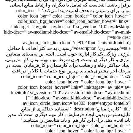
ر باشد. اینجاست که تعامل با دیگران و ارتباط منابع انسانی
موثر، برای رسیدن به هدف اهمیت پیدا می‌کند.’ color_icon=”
color_icon_bgr=” color_icon_border=” color_icon_ho
color_icon_bgr_hover=” color_icon_border_hover=” l
linktarget=” av_uid=’av-lmeissud’ sc_version=’1.0′ av-des
hide-desc=” av-medium-hide-desc=” av-small-hide-desc=” av-
hide-
[av_icon_circle_item icon=’ue81e’ font=’entypo-font
title=’بهینه‌سازی’ description=’رسیدن به حداکثر اهداف با حداقل
، ویژگی یک کار اداری خوب است. البته این به‌معنای مصادره
 و کار دیگران نیست چون شرط مهم بهینه‌بودنِ کارِ مدیریتی،
 حداکثر رفاه و رضایت برای کارمندان و کارفرمایان است. در
 آخر مشتری هم باید بهترین نوع خدمات یا کالا را دریافت
کند.’ color_icon=” color_icon_bgr=” color_icon_border=”
color_icon_hover=” color_icon_bgr_ho
color_icon_border_hover=” link=” linktarget=” av_uid
lmeitmfo’ sc_version=’1.0′ av-desktop-hide-desc=” av-me
hide-desc=” av-small-hide-desc=” av-mini-hide-d
[av_icon_circle_item icon=’ue803′ font=’entypo-font
title=’کاربرد منابع’ description=’استفاده حداکثری از منابع
دسترس بدون ایجاد فرسایش، کار مهم دیگری است که مدیر
نجام دهد. برای این کار هم او باید منابعش را بشناسد.’
color_icon=” color_icon_bgr=” color_icon_bor
color_icon_hover=” color_icon_bgr_ho