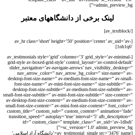
admin_preview_
لینک برخی از دانشگاههای معتبر
[av_hr class=’short’ height=’50’ position=’center’ av_uid
1nh
[av_testimonials style=’grid’ columns=’3′ grid_style=’av-min
grid-style av-boxed-grid-style’ control_layout=’av-control-de
slider_navigation=’av-navigate-arrows’ nav_visibility_desk
nav_arrow_color=” nav_arrow_bg_color=” size-name=
desktop-font-size-name=” av-medium-font-size-name=” av-s
font-size-name=” av-mini-font-size-name=” size-subtitle=
desktop-font-size-subtitle=” av-medium-font-size-subtitle
small-font-size-subtitle=” av-mini-font-size-subtitle=” size-con
av-desktop-font-size-content=” av-medium-font-size-content=
small-font-size-content=” av-mini-font-size-content=” font_c
custom_title=” custom_sub=” custom_content=” animation=’
transition_speed=” autoplay=’true’ interval=’5′ alb_descrip
id=” custom_class=” template_class=” av_uid=’av-1d
sc_version=’1.0′ admin_preview_
[av_testimonial_single src=’3476′ name=’دانشگاه آزاد اسلامی’