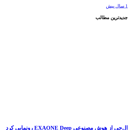
رین مطالب
 هوش مصنوعی EXAONE Deep رونمایی کرد