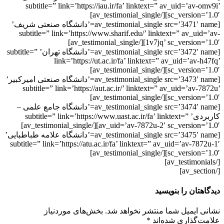
subtitle=” link=’https://iau.ir/fa’ linktext=” av_uid=’av-
sc_version=’1.0′][/av_testim
[av_testimonial_single src=’3471′ name=’دانشگاه صنعتی شریف’
subtitle=” link=’https://www.sharif.edu/’ linktext=” av_ui
1v7jq’ sc_version=’1.0′][/av_testimon
[av_testimonial_single src=’3472′ name=’دانشگاه تهران’ subtitle=”
link=’https://ut.ac.ir/fa’ linktext=” av_uid=’av-
sc_version=’1.0′][/av_testim
[av_testimonial_single src=’3473′ name=’دانشگاه صنعتی امیرکبیر’
subtitle=” link=’https://aut.ac.ir/’ linktext=” av_uid=’av-
sc_version=’1.0′][/av_testim
[av_testimonial_single src=’3474′ name=’دانشگاه جامع علمی –
کاربردی’ subtitle=” link=’https://www.uast.ac.ir/fa’ linktext=”
av_uid=’av-7872u-2′ sc_version=’1.0′][/av_testimonia
[av_testimonial_single src=’3475′ name=’دانشگاه علامه طباطبایی’
subtitle=” link=’https://atu.ac.ir/fa’ linktext=” av_uid=’av-78
sc_version=’1.0′][/av_testim
هتان را بنویسید
 ایمیل شما منتشر نخواهد شد.
بخش‌های موردنیاز
‌گذاری شده‌اند
*