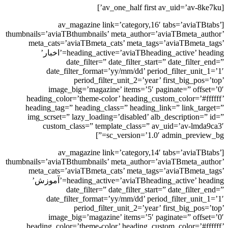
[av_magazine link=’category,16′ tabs=’aviaTB
thumbnails=’aviaTBthumbnails’ meta_author=’aviaTBmeta_au
meta_cats=’aviaTBmeta_cats’ meta_tags=’aviaTBmeta_
heading_active=’aviaTBheading_active’ heading=’اخبار’
date_filter=” date_filter_start=” date_filter
date_filter_format=’yy/mm/dd’ period_filter_unit_
period_filter_unit_2=’year’ first_big_pos
image_big=’magazine’ items=’5′ paginate=” offse
heading_color=’theme-color’ heading_custom_color=’#ff
heading_tag=” heading_class=” heading_link=” link_tar
img_scrset=” lazy_loading=’disabled’ alb_description=”
custom_class=” template_class=” av_uid=’av-lmda
sc_version=’1.0′ admin_preview_
[av_magazine link=’category,14′ tabs=’aviaTB
thumbnails=’aviaTBthumbnails’ meta_author=’aviaTBmeta_au
meta_cats=’aviaTBmeta_cats’ meta_tags=’aviaTBmeta_
heading_active=’aviaTBheading_active’ heading=’آموزش’
date_filter=” date_filter_start=” date_filter
date_filter_format=’yy/mm/dd’ period_filter_unit_
period_filter_unit_2=’year’ first_big_pos
image_big=’magazine’ items=’5′ paginate=” offse
heading_color=’theme-color’ heading_custom_color=’#ff