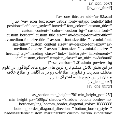
[av_icon_box icon=’ue8d2′ font=’entypo-fontello’ title=’اخبار’
position=’left’ icon_style=” boxed=” font_color=” custom_ti
custom_content=” color=” custom_bg=” custom_f
custom_border=” custom_title_size=” av-desktop-font-size-ti
av-medium-font-size-title=” av-small-font-size-title=” av-mini
size-title=” custom_content_size=” av-desktop-font-size=
medium-font-size=” av-small-font-size=” av-mini-font-s
heading_tag=” heading_class=” link=” linktarget=” linkelem
id=” custom_class=” template_class=” av_uid=’av-8u
sc_version=’1.0′ admin_preview_
ن بخش تلاش میکنم تازه ترین های حوزه های گوناگون در علوم
 مدیریت و فناوری اطلاعات رو برای آگاهی و اطلاع علاقه
 در این حوزه ها به اشتراک بذارم.
[av_section min_height=’50’ min_height_pc
min_height_px=’500px’ shadow=’shadow’ bottom_border
border-styling’ bottom_border_diagonal_color=’#33
bottom_border_diagonal_direction=” bottom_border_st
padding=’large’ custom_margin=’0px’ custom_margin_sync=’