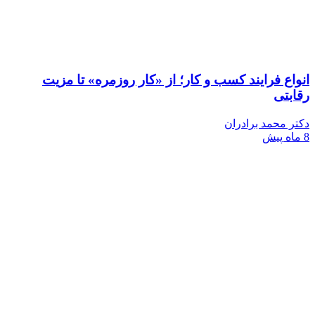
 فرایند کسب‌ و کار؛ از «کار روزمره» تا مزیت
تی
محمد برادران